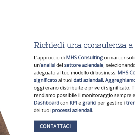
Richiedi una consulenza 
L’approccio di
MHS Consulting
ormai consoli
un’
analisi
del
settore
aziendale
, selezionando
adeguato al tuo modello di business.
MHS Co
significato
ai tuoi
dati
aziendali
.
Aggreghiam
oggi erano distribuite e prive di significato. 
rendiamo possibile il monitoraggio sempre e
Dashboard
con
KPI
e
grafici
per gestire i
tre
dei tuoi
processi
aziendali
.
CONTATTACI