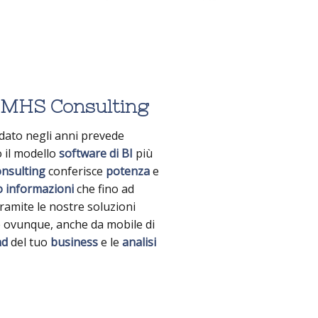
a MHS Consulting
dato negli anni prevede
 il modello
software di BI
più
nsulting
conferisce
potenza
e
o
informazioni
che fino ad
Tramite le nostre soluzioni
 ovunque, anche da mobile di
nd
del tuo
business
e le
analisi