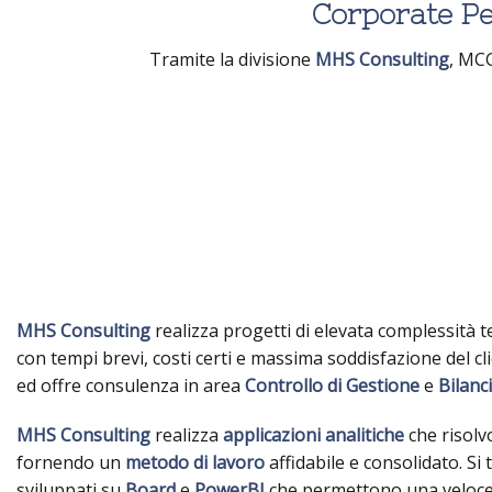
Corporate P
Tramite la divisione
MHS Consulting
, MCG
MHS Consulting
realizza progetti di elevata complessità t
con tempi brevi, costi certi e massima soddisfazione del cl
ed offre consulenza in area
Controllo di Gestione
e
Bilanc
MHS Consulting
realizza
applicazioni analitiche
che risolv
fornendo un
metodo di lavoro
affidabile e consolidato. Si 
sviluppati su
Board
e
PowerBI
che permettono una veloce