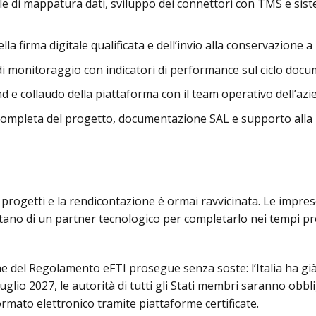
le di mappatura dati, sviluppo dei connettori con TMS e sist
a firma digitale qualificata e dell’invio alla conservazione 
 monitoraggio con indicatori di performance sul ciclo docu
d e collaudo della piattaforma con il team operativo dell’az
ompleta del progetto, documentazione SAL e supporto alla
progetti e la rendicontazione è ormai ravvicinata. Le impre
tano di un partner tecnologico per completarlo nei tempi pre
ne del Regolamento eFTI prosegue senza soste: l’Italia ha già
uglio 2027, le autorità di tutti gli Stati membri saranno obbl
rmato elettronico tramite piattaforme certificate.