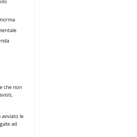
emi
a norma
mentale
ienda
se che non
visti,
 avviato le
igate ad