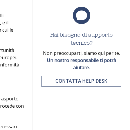
li
e il
 cui le
Hai bisogno di supporto
tecnico?
rtunità
Non preoccuparti, siamo qui per te.
europei.
Un nostro responsabile ti potrà
onformità
aiutare.
CONTATTA HELP DESK
trasporto
 procede con
ecessari.