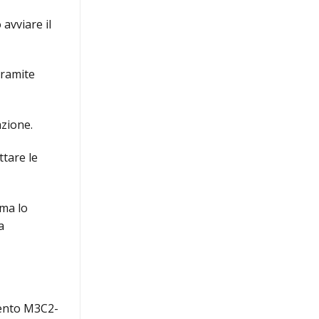
 avviare il
tramite
azione.
ttare le
 ma lo
a
mento M3C2-