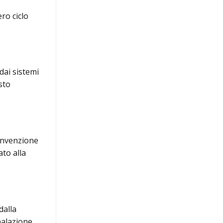
ero ciclo
dai sistemi
sto
Convenzione
to alla
dalla
nalazione