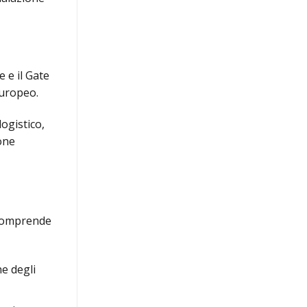
 e il Gate
europeo.
ogistico,
ione
 comprende
e degli