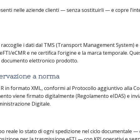
senti nelle aziende clienti — senza sostituirli — e copre l’int
he raccoglie i dati dal TMS (Transport Management System) e 
 eFTI/eCMR e ne certifica l’origine e la marca temporale. Que
gni documento elettronico prodotto.
servazione a norma
MR in formato XML, conformi al Protocollo aggiuntivo alla 
ento viene firmato digitalmente (Regolamento eIDAS) e invia
inistrazione Digitale.
 reale lo stato di ogni spedizione nel ciclo documentale — 
posizione per la trasmissione eFTI — con KPI operativi e seg