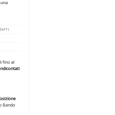
n una
l’eFTI
 fino al
endicontati
osizione
so Bando