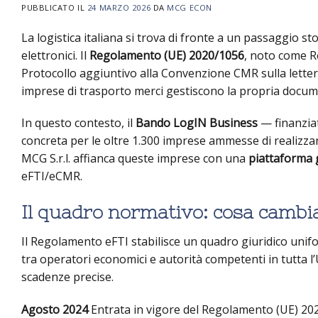
PUBBLICATO IL
24 MARZO 2026
DA
MCG ECON
La logistica italiana si trova di fronte a un passaggio sto
elettronici. Il
Regolamento (UE) 2020/1056
, noto come R
Protocollo aggiuntivo alla Convenzione CMR sulla lettera
imprese di trasporto merci gestiscono la propria docu
In questo contesto, il
Bando LogIN Business
— finanzia
concreta per le oltre 1.300 imprese ammesse di realizzar
MCG S.r.l. affianca queste imprese con una
piattaforma 
eFTI/eCMR.
Il quadro normativo: cosa cambi
Il Regolamento eFTI stabilisce un quadro giuridico unif
tra operatori economici e autorità competenti in tutta l
scadenze precise.
Agosto 2024
Entrata in vigore del Regolamento (UE) 2020