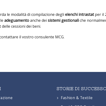
da le modalità di compilazione degli
elenchi intrastat
per il 
ile
adeguamento
anche dei
sistemi gestionali
che normalme
 delle cessioni dei beni.
 contattare il vostro consulente MCG.
N
STORIE DI SUCCESS
razione
Fashion & Textile