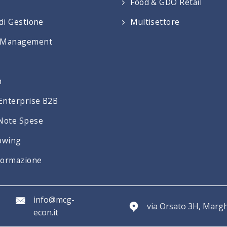
Food & GDO Retail
di Gestione
Multisettore
 Management
n
 Enterprise B2B
Note Spese
owing
 Formazione
info@mcg-
via Orsato 3H, Margh
econ.it